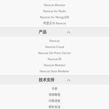
Navicat Monitor
Navicat for Redis
Navicat for MongoDB
阿里云与 Navicat
产品
Navicat
Navicat Cloud
Navicat On-Prem Server
Navicat BI
Navicat Monitor
Navicat Data Modeler
技术支持
手册
视频教程
问卷调查
即时支持